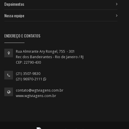
Depoimentos
Nossa equipe
ENDEREÇO E CONTATOS
Rua Almirante Ary Rongel, 755 - 301
Rec dos Bandeirantes - Rio de Janeiro / RJ
CEP: 22790-430
(21) 3507-9830
(21) 96970-2111
contato@wgtviagens.com.br
www.wgtviagens.com.br