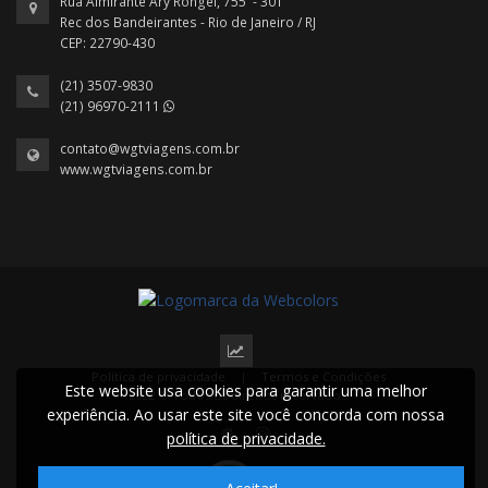
Rua Almirante Ary Rongel, 755 - 301
Rec dos Bandeirantes - Rio de Janeiro / RJ
CEP: 22790-430
(21) 3507-9830
(21) 96970-2111
contato@wgtviagens.com.br
www.wgtviagens.com.br
Política de privacidade
|
Termos e Condições
Este website usa cookies para garantir uma melhor
2022 © Todos os direitos reservados.
experiência. Ao usar este site você concorda com nossa
política de privacidade.