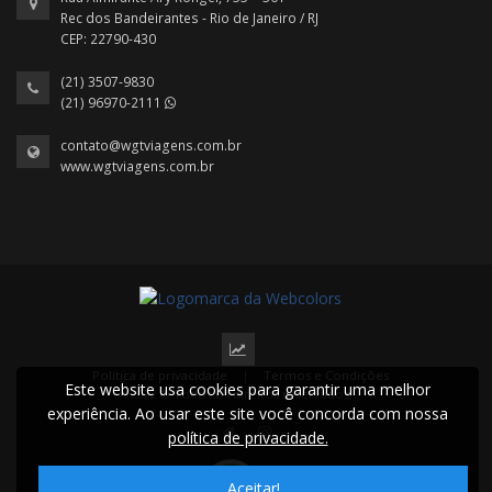
Rec dos Bandeirantes - Rio de Janeiro / RJ
CEP: 22790-430
(21) 3507-9830
(21) 96970-2111
contato@wgtviagens.com.br
www.wgtviagens.com.br
Política de privacidade
|
Termos e Condições
Este website usa cookies para garantir uma melhor
2022 © Todos os direitos reservados.
experiência. Ao usar este site você concorda com nossa
política de privacidade.
Aceitar!