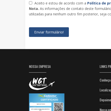
Aceito e estou de acordo com a
Política de p
Nota.
As informações de contato deste formulário
utilizadas para nenhum outro fim posterior, seja co
Enviar formulário!
NOSSA EMPRESA
LINKS PR
Conheça 
Localiza
Depoime
Nossa eq