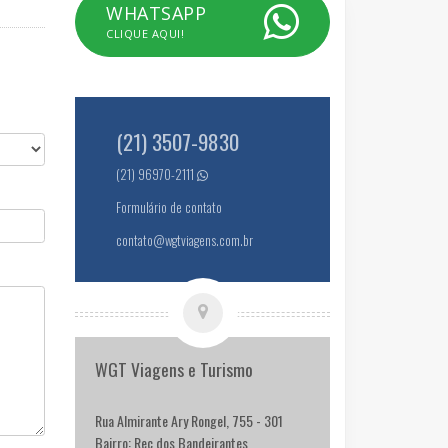
WHATSAPP
CLIQUE AQUI!
(21) 3507-9830
(21) 96970-2111
Formulário de contato
contato@wgtviagens.com.br
WGT Viagens e Turismo
Rua Almirante Ary Rongel, 755 - 301
Bairro: Rec dos Bandeirantes