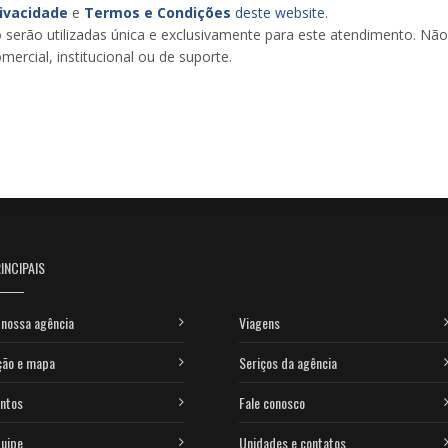
rivacidade
e
Termos e Condições
deste website.
 serão utilizadas única e exclusivamente para este atendimento. Nã
mercial, institucional ou de suporte.
INCIPAIS
nossa agência
Viagens
ção e mapa
Seriços da agência
ntos
Fale conosco
uipe
Unidades e contatos